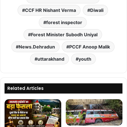
CCF HR Nishant Verma
Diwali
forest inspector
Forest Minister Subodh Uniyal
News.Dehradun
PCCF Anoop Malik
uttarakhand
youth
Related Articles