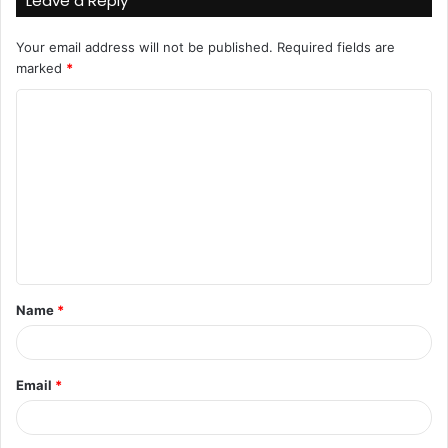
Leave a Reply
Your email address will not be published.
Required fields are
marked
*
C
o
m
m
e
n
t
Name
*
*
Email
*