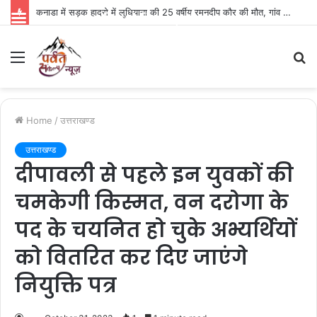
कनाडा में सड़क हादसे में लुधियाना की 25 वर्षीय रमनदीप कौर की मौत, गांव में पसरा मातम
Parvat Sankalp News
Menu
S
fo
Home
/
उत्तराखण्ड
उत्तराखण्ड
दीपावली से पहले इन युवकों की
चमकेगी किस्मत, वन दरोगा के
पद के चयनित हो चुके अभ्यर्थियों
को वितरित कर दिए जाएंगे
नियुक्ति पत्र