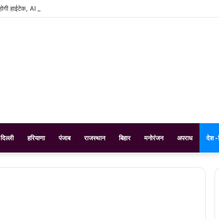
ी होगी हाईटेक, AI और सैटेलाइट से होगा फसलों का डिजिटल सर्वे
दिल्ली
हरियाणा
पंजाब
राजस्थान
बिहार
मनोरंजन
अपराध
देश -