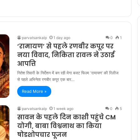
parvatsankalp
1 day ago
0
1
‘रामायण’ से पहले रणबीर कपूर पर
नया विवाद, निकिता रावल ने उठाई
आपत्ति
नितेश तिवारी के निर्देशन में बन रही मेगा बजट फिल्म ‘रामायण’ की रिलीज
से पहले अभिनेता रणबीर कपूर एक बार…
Read More »
parvatsankalp
1 week ago
0
5
सावन के पहले दिन काशी पहुंचे CM
योगी, बाबा विश्वनाथ का किया
षोडशोपचार पूजन