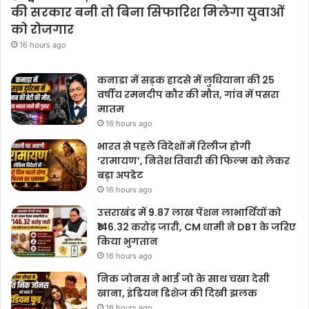
की सरकार बनी तो बिना सिफारिश मिलेगा युवाओं
को रोजगार
16 hours ago
कनाडा में सड़क हादसे में लुधियाना की 25
वर्षीय रमनदीप कौर की मौत, गांव में पसरा
मातम
16 hours ago
भारत से पहले विदेशों में रिलीज होगी
‘रामायण’, नितेश तिवारी की फिल्म को लेकर
बड़ा अपडेट
16 hours ago
उत्तराखंड में 9.87 लाख पेंशन लाभार्थियों को
₹146.32 करोड़ जारी, CM धामी ने DBT के जरिए
किया भुगतान
16 hours ago
निक जोनस ने भाई जो के साथ चखा देसी
खाना, इंडियन डिशेज की दिखी झलक
16 hours ago