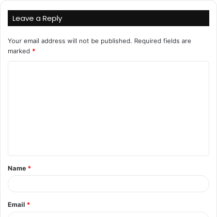
Leave a Reply
Your email address will not be published.
Required fields are
marked
*
C
o
m
m
e
n
t
Name
*
*
Email
*