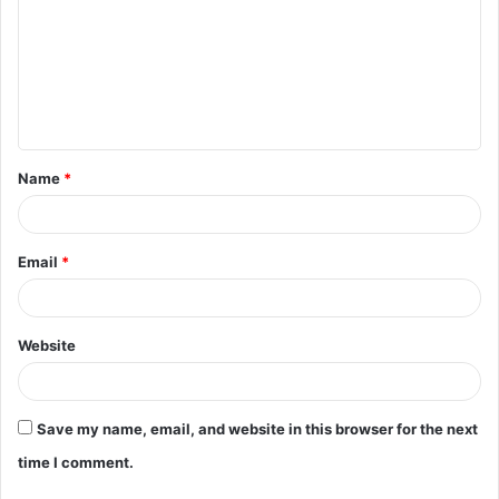
m
m
e
n
t
Name
*
*
Email
*
Website
Save my name, email, and website in this browser for the next
time I comment.