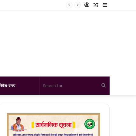
Log
Random
Sidebar
In
Article
Search
विदेश-राज्य
for