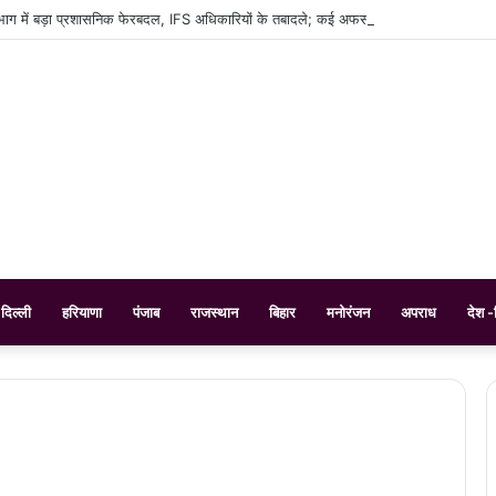
भाग में बड़ा प्रशासनिक फेरबदल, IFS अधिकारियों के तबादले; कई अफसरों को नई जिम्मेदारी
दिल्ली
हरियाणा
पंजाब
राजस्थान
बिहार
मनोरंजन
अपराध
देश -