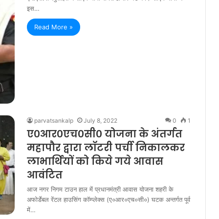
इस…
Read More »
parvatsankalp
July 8, 2022
0
1
ए०आर०एच०सी० योजना के अंतर्गत
महापौर द्वारा लॉटरी पर्ची निकालकर
लाभार्थियों को किये गये आवास
आवंटित
आज नगर निगम टाउन हाल में प्रधानमंत्री आवास योजना शहरी के
अफोर्डेबल रेंटल हाउसिंग कॉम्प्लेक्स (ए०आर०एच०सी०) घटक अन्तर्गत पूर्व
में…