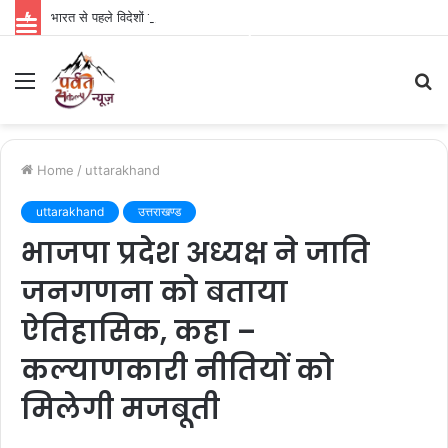
भारत से पहले विदेशों में रिलीज होगी ‘रामायण’, नितेश तिवारी की फिल्म को लेकर बड़ा अपडेट
Parvat Sankalp News
Menu
S
fo
Home
/
uttarakhand
uttarakhand
उत्तराखण्ड
भाजपा प्रदेश अध्यक्ष ने जाति
जनगणना को बताया
ऐतिहासिक, कहा –
कल्याणकारी नीतियों को
मिलेगी मजबूती