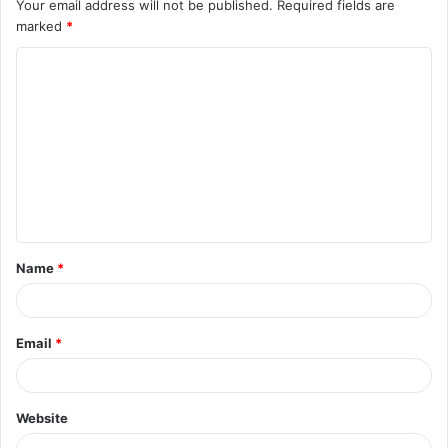
Your email address will not be published.
Required fields are
marked
*
C
o
m
m
e
n
t
Name
*
*
Email
*
Website