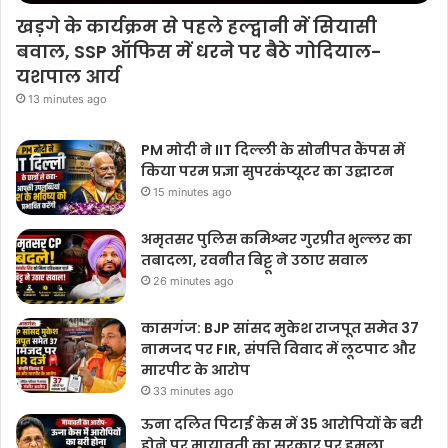
खड़गे के कार्यक्रम से पहले हल्द्वानी में सियासी
बवाल, SSP ऑफिस में धरने पर बैठे गोदियाल-
यशपाल आर्य
13 minutes ago
PM मोदी ने IIT दिल्ली के सोनीपत कैंपस में
किया परम प्रज्ञा सुपरकंप्यूटर का उद्घाटन
15 minutes ago
अमृतसर पुलिस कमिश्नर गुरप्रीत भुल्लर का
तबादला, रवनीत बिट्टू ने उठाए सवाल
26 minutes ago
कासगंज: BJP सांसद मुकेश राजपूत समेत 37
नामजद पर FIR, संपत्ति विवाद में लूटपाट और
मारपीट के आरोप
33 minutes ago
ऊना दलित पिटाई केस में 35 आरोपियों के बरी
होने पर मायावती का सरकार पर हमला