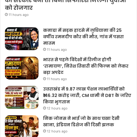
की सरकार बनी तो बिना सिफारिश मिलेगा युवाओं
को रोजगार
11 hours ago
कनाडा में सड़क हादसे में लुधियाना की 25
वर्षीय रमनदीप कौर की मौत, गांव में पसरा
मातम
11 hours ago
भारत से पहले विदेशों में रिलीज होगी
‘रामायण’, नितेश तिवारी की फिल्म को लेकर
बड़ा अपडेट
11 hours ago
उत्तराखंड में 9.87 लाख पेंशन लाभार्थियों को
₹146.32 करोड़ जारी, CM धामी ने DBT के जरिए
किया भुगतान
12 hours ago
निक जोनस ने भाई जो के साथ चखा देसी
खाना, इंडियन डिशेज की दिखी झलक
12 hours ago