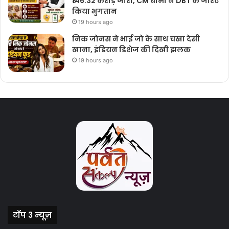
₹146.32 करोड़ जारी, CM धामी ने DBT के जरिए
किया भुगतान
19 hours ago
निक जोनस ने भाई जो के साथ चखा देसी
खाना, इंडियन डिशेज की दिखी झलक
19 hours ago
टॉप 3 न्यूज़