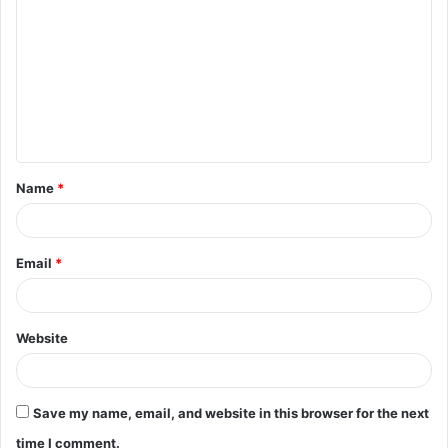
o
m
m
e
n
t
Name
*
*
Email
*
Website
Save my name, email, and website in this browser for the next
time I comment.