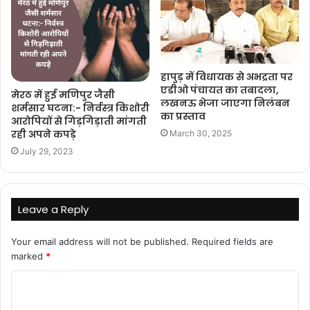
हापुड़ में विधायक से अभद्रता पर
एडीओ पंचायत का तबादला,
मेरठ में हुई मणिपुर जैसी
लखनऊ भेजा जाएगा निलंबन
शर्मसार घटना:- निर्वस्त्र किशोरी
का प्रस्ताव
आरोपियों से गिड़गिड़ाती मांगती
रही अपने कपड़े
March 30, 2025
July 29, 2023
Leave a Reply
Your email address will not be published.
Required fields are
marked
*
C
o