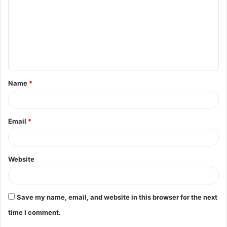
m
m
e
n
t
Name
*
*
Email
*
Website
Save my name, email, and website in this browser for the next
time I comment.