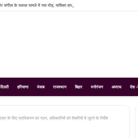
 संगीता के तलाक मामले में नया मोड़, याचिका वापस
दिल्ली
हरियाणा
पंजाब
राजस्थान
बिहार
मनोरंजन
अपराध
देश -
यात्रा के लिए प्राधिकरण का गठन, अधिकारियों को तैयारियों में जुटने के निर्देश