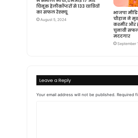
में संभाला मोर्चा,एमआई 17 और
चिनूक हेलीकॉप्टरों से 133 यात्रियों
का सफल रेस्क्यू
भाजपा मीडिय
चौहान ने मुख
August 5, 2024
कश्मीर और ह
चुनावी सफल
मददगार
September 
Leave a Reply
Your email address will not be published.
Required f
C
o
m
m