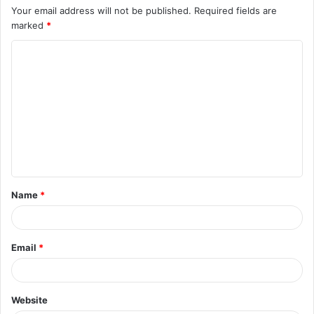
Your email address will not be published.
Required fields are
marked
*
C
o
m
m
e
n
t
Name
*
*
Email
*
Website