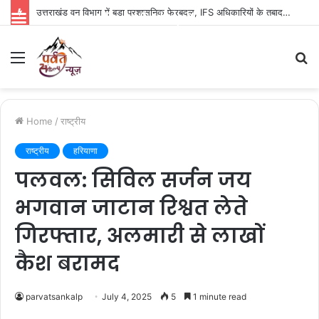
उत्तराखंड वन विभाग में बड़ा प्रशासनिक फेरबदल, IFS अधिकारियों के तबादले; कई अफसरों को नई जिम्मेदारी
Parvat Sankalp News
Menu
S
fo
Home
/
राष्ट्रीय
राष्ट्रीय
हरियाणा
पलवल: सिविल सर्जन जय
भगवान जाटान रिश्वत लेते
गिरफ्तार, अलमारी से लाखों
कैश बरामद
parvatsankalp
July 4, 2025
5
1 minute read