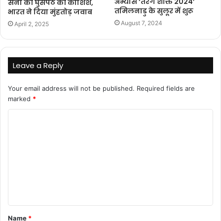
अभ्यास ‘तरंग शक्ति 2024’
सेना की घुसपैठ की कोशिश,
तमिलनाडु के सुलूर में शुरू
भारत ने दिया मुंहतोड़ जवाब
August 7, 2024
April 2, 2025
Leave a Reply
Your email address will not be published.
Required fields are
marked
*
C
o
m
m
e
n
t
Name
*
*