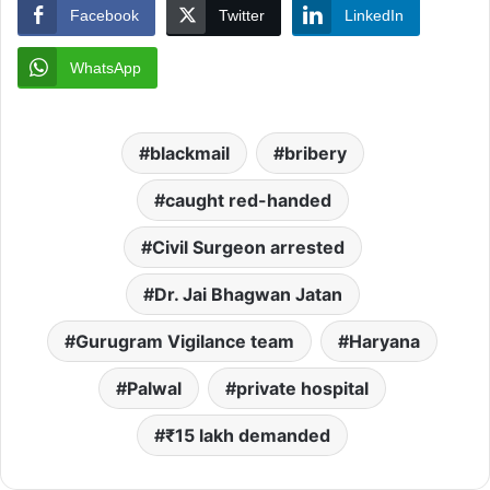
Facebook
Twitter
LinkedIn
WhatsApp
blackmail
bribery
caught red-handed
Civil Surgeon arrested
Dr. Jai Bhagwan Jatan
Gurugram Vigilance team
Haryana
Palwal
private hospital
₹15 lakh demanded