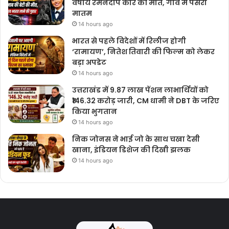
वर्षीय रमनदीप कौर की मौत, गांव में पसरा
मातम
14 hours ago
भारत से पहले विदेशों में रिलीज होगी
‘रामायण’, नितेश तिवारी की फिल्म को लेकर
बड़ा अपडेट
14 hours ago
उत्तराखंड में 9.87 लाख पेंशन लाभार्थियों को
₹146.32 करोड़ जारी, CM धामी ने DBT के जरिए
किया भुगतान
14 hours ago
निक जोनस ने भाई जो के साथ चखा देसी
खाना, इंडियन डिशेज की दिखी झलक
14 hours ago