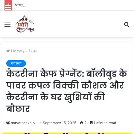
भारत से पहले विदेशों में रिलीज होगी ‘रामायण’, नितेश तिवारी की फिल्म को लेकर बड़ा अपडेट
Parvat Sankalp News
Menu
S
fo
Home
/
मनोरंजन
मनोरंजन
कैटरीना कैफ प्रेग्नेंट: बॉलीवुड के
पावर कपल विक्की कौशल और
कैटरीना के घर खुशियों की
बौछार
parvatsankalp
September 15, 2025
2
1 minute read