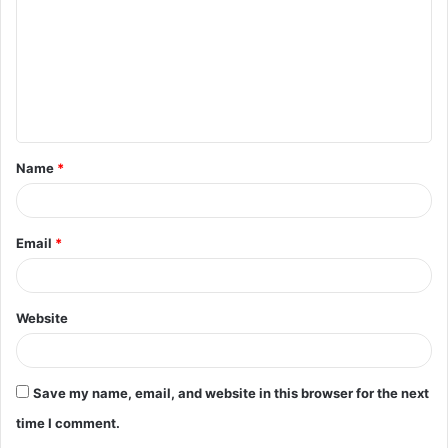
m
m
e
n
t
Name
*
*
Email
*
Website
Save my name, email, and website in this browser for the next
time I comment.