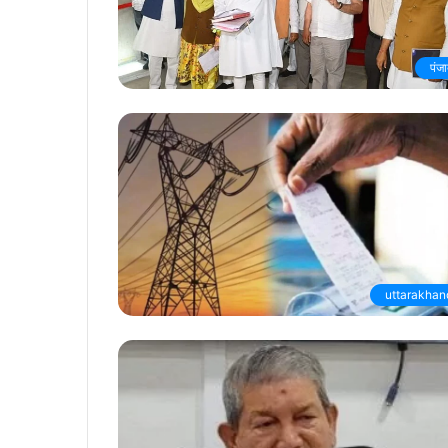
पंज
uttarakhan