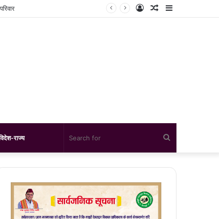
Log
Random
Sidebar
परिवार
In
Article
Search
विदेश-राज्य
for