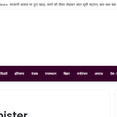
s: सरकारी आवास पर टूटा पहाड़, कमरे की दीवार तोड़कर अंदर घुसी चट्टान; बाल-बाल बचा 
दिल्ली
हरियाणा
पंजाब
राजस्थान
बिहार
मनोरंजन
अपराध
देश -
nister