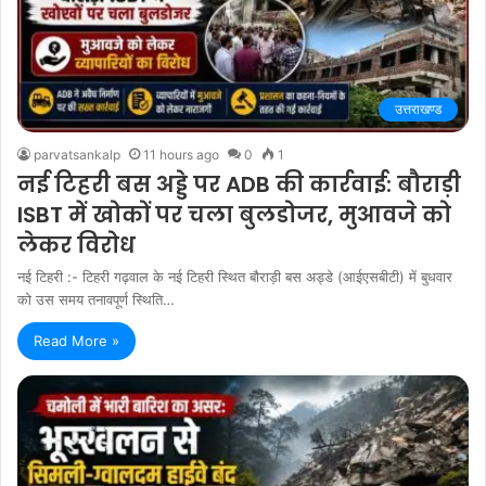
उत्तराखण्ड
parvatsankalp
11 hours ago
0
1
नई टिहरी बस अड्डे पर ADB की कार्रवाई: बौराड़ी
ISBT में खोकों पर चला बुलडोजर, मुआवजे को
लेकर विरोध
नई टिहरी :- टिहरी गढ़वाल के नई टिहरी स्थित बौराड़ी बस अड्डे (आईएसबीटी) में बुधवार
को उस समय तनावपूर्ण स्थिति…
Read More »