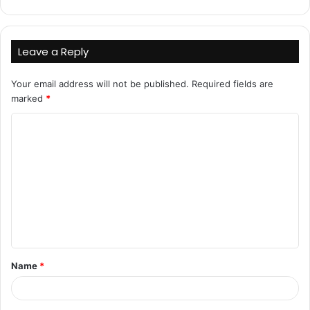
Leave a Reply
Your email address will not be published.
Required fields are
marked
*
C
o
m
m
e
n
t
Name
*
*