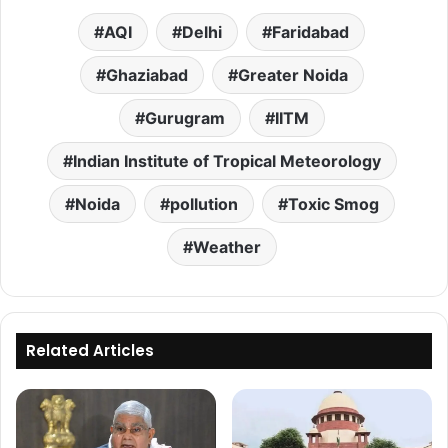
AQI
Delhi
Faridabad
Ghaziabad
Greater Noida
Gurugram
IITM
Indian Institute of Tropical Meteorology
Noida
pollution
Toxic Smog
Weather
Related Articles