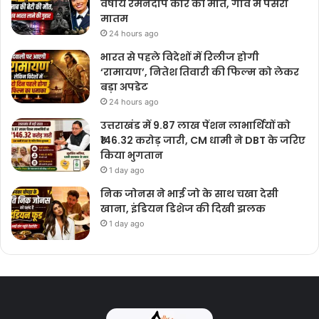
वर्षीय रमनदीप कौर की मौत, गांव में पसरा
मातम
24 hours ago
भारत से पहले विदेशों में रिलीज होगी
‘रामायण’, नितेश तिवारी की फिल्म को लेकर
बड़ा अपडेट
24 hours ago
उत्तराखंड में 9.87 लाख पेंशन लाभार्थियों को
₹146.32 करोड़ जारी, CM धामी ने DBT के जरिए
किया भुगतान
1 day ago
निक जोनस ने भाई जो के साथ चखा देसी
खाना, इंडियन डिशेज की दिखी झलक
1 day ago