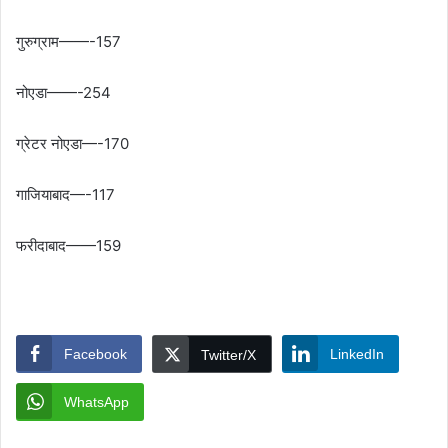
गुरुग्राम——-157
नोएडा——-254
ग्रेटर नोएडा—-170
गाजियाबाद—-117
फरीदाबाद——159
Facebook
LinkedIn
Twitter/X
WhatsApp