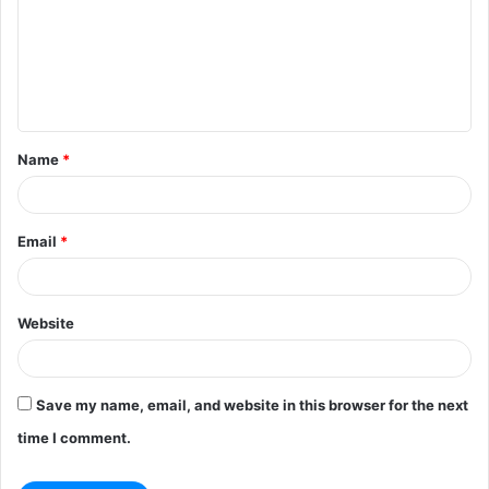
m
m
e
n
t
Name
*
*
Email
*
Website
Save my name, email, and website in this browser for the next
time I comment.