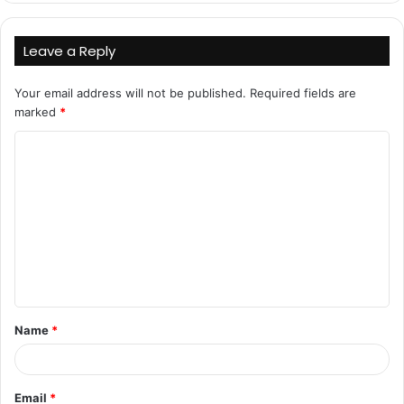
Leave a Reply
Your email address will not be published.
Required fields are
marked
*
C
o
m
m
e
n
t
Name
*
*
Email
*