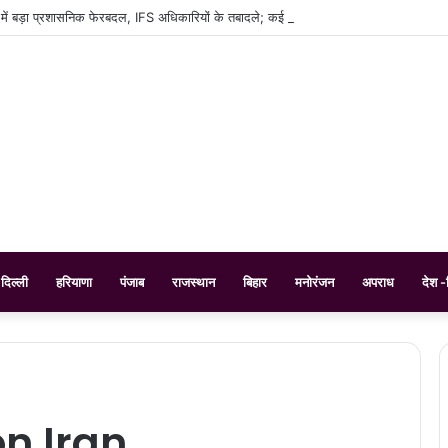
 में बड़ा प्रशासनिक फेरबदल, IFS अधिकारियों के तबादले; कई अफसरों को नई जिम्मेदारी
दिल्ली
हरियाणा
पंजाब
राजस्थान
बिहार
मनोरंजन
अपराध
देश -
on Iran