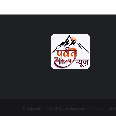
© Copyright 2026, All Rights Reserved | Parvat Sankalp 