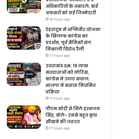
अधिकारियों के तबादले; कई
अफसरों को नई जिम्मेदारी
16 hours ago
देहरादून में अग्निवीर योजना
के खिलाफ कांग्रेस का
प्रदर्शन, पूर्व सैनिकों संग
निकाली विरोध रैली
17 hours ago
उत्तराखंड SIR: 19 लाख
मतदाताओं को नोटिस,
कांग्रेस ने उठाए सवाल;
भाजपा ने बताया नियमित
प्रक्रिया
17 hours ago
पीएम मोदी से मिले हरभजन
सिंह, बोले- उनसे बहुत कुछ
सीखने की जरूरत
17 hours ago