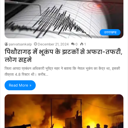
उत्तराखण्ड
parvatsankalp
December 21, 2024
0
1
पिथौरागढ़ में भूकंप के झटकों से अफरा-तफरी,
लोग सहमे
जिला आपदा प्रबंधन अधिकारी भूपेंद्र महर ने बताया कि नेपाल भूकंप का केंद्र था, इसकी
तीव्रता 4.8 रिक्टर थी। करीब…
Read More »