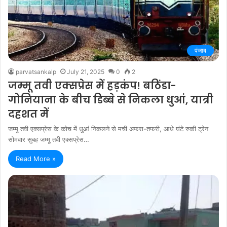
पंजाब
parvatsankalp
July 21, 2025
0
2
जम्मू तवी एक्सप्रेस में हड़कंप! बठिंडा-
गोनियाना के बीच डिब्बे से निकला धुआं, यात्री
दहशत में
जम्मू तवी एक्सप्रेस के कोच में धुआं निकलने से मची अफरा-तफरी, आधे घंटे रुकी ट्रेन
सोमवार सुबह जम्मू तवी एक्सप्रेस…
Read More »