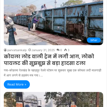
bihar
parvatsankalp
January 31, 2025
0
3
कोयला लोड वाली ट्रेन में लगी आग, लोको
पायलट की सूझबूझ से बड़ा हादसा टला
गया-कोडरमा रेलखंड के पहाड़पुर रेलवे स्टेशन पर शुकवार सुबह एक कोयला लदी मालगाड़ी
में आग लगने से हड़कंप मच गया।…
Read More »