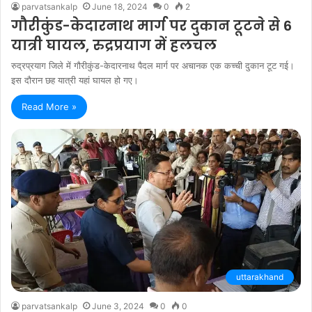
parvatsankalp
June 18, 2024
0
2
गौरीकुंड-केदारनाथ मार्ग पर दुकान टूटने से 6
यात्री घायल, रुद्रप्रयाग में हलचल
रुद्रप्रयाग जिले में गौरीकुंड-केदारनाथ पैदल मार्ग पर अचानक एक कच्ची दुकान टूट गई।
इस दौरान छह यात्री यहां घायल हो गए।
Read More »
uttarakhand
parvatsankalp
June 3, 2024
0
0