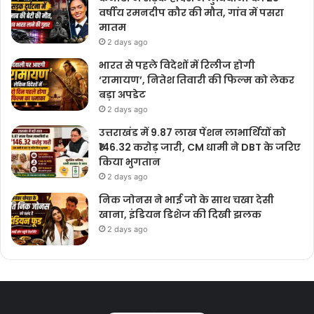
वर्षीय रमनदीप कौर की मौत, गांव में पसरा
मातम
2 days ago
भारत से पहले विदेशों में रिलीज होगी
‘रामायण’, नितेश तिवारी की फिल्म को लेकर
बड़ा अपडेट
2 days ago
उत्तराखंड में 9.87 लाख पेंशन लाभार्थियों को
₹146.32 करोड़ जारी, CM धामी ने DBT के जरिए
किया भुगतान
2 days ago
निक जोनस ने भाई जो के साथ चखा देसी
खाना, इंडियन डिशेज की दिखी झलक
2 days ago