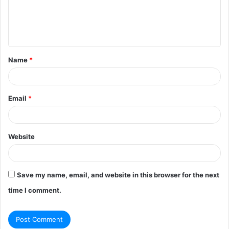
m
e
n
t
Name
*
*
Email
*
Website
Save my name, email, and website in this browser for the next
time I comment.