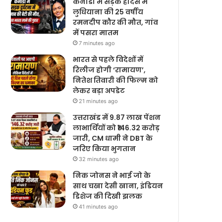
कनाडा में सड़क हादसे में
लुधियाना की 25 वर्षीय
रमनदीप कौर की मौत, गांव
में पसरा मातम
7 minutes ago
भारत से पहले विदेशों में
रिलीज होगी ‘रामायण’,
नितेश तिवारी की फिल्म को
लेकर बड़ा अपडेट
21 minutes ago
उत्तराखंड में 9.87 लाख पेंशन
लाभार्थियों को ₹146.32 करोड़
जारी, CM धामी ने DBT के
जरिए किया भुगतान
32 minutes ago
निक जोनस ने भाई जो के
साथ चखा देसी खाना, इंडियन
डिशेज की दिखी झलक
41 minutes ago