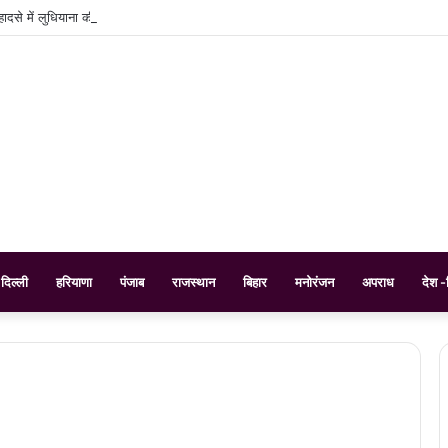
ादसे में लुधियाना की 25 वर्षीय रमनदीप कौर की मौत, गांव में पसरा मातम
दिल्ली
हरियाणा
पंजाब
राजस्थान
बिहार
मनोरंजन
अपराध
देश -