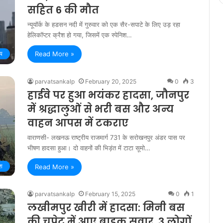
सहित 6 की मौत
न्यूयॉर्क के हडसन नदी में गुरुवार को एक सैर-सपाटे के लिए उड़ रहा
हेलिकॉप्टर क्रैश हो गया, जिसमें एक स्पेनिश…
ीय
Read More »
parvatsankalp
February 20, 2025
0
3
हाईवे पर हुआ भयंकर हादसा, जौनपुर
में श्रद्धालुओं से भरी बस और अन्य
वाहन आपस में टकराए
वाराणसी- लखनऊ राष्ट्रीय राजमार्ग 731 के सरोखनपुर अंडर पास पर
भीषण हादसा हुआ। दो वाहनों की भिड़ंत में टाटा सूमो…
ेश
Read More »
parvatsankalp
February 15, 2025
0
1
लखीमपुर खीरी में हादसा: मिनी बस
की चपेट में आए बाइक सवार, 3 लोगों