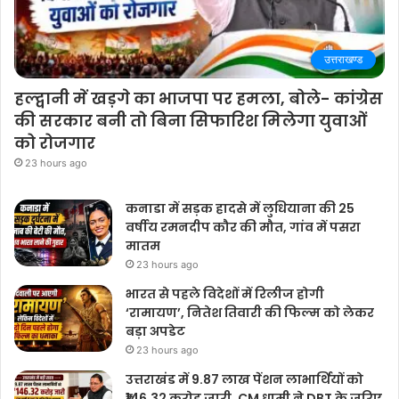
उत्तराखण्ड
हल्द्वानी में खड़गे का भाजपा पर हमला, बोले- कांग्रेस
की सरकार बनी तो बिना सिफारिश मिलेगा युवाओं
को रोजगार
23 hours ago
कनाडा में सड़क हादसे में लुधियाना की 25
वर्षीय रमनदीप कौर की मौत, गांव में पसरा
मातम
23 hours ago
भारत से पहले विदेशों में रिलीज होगी
‘रामायण’, नितेश तिवारी की फिल्म को लेकर
बड़ा अपडेट
23 hours ago
उत्तराखंड में 9.87 लाख पेंशन लाभार्थियों को
₹146.32 करोड़ जारी, CM धामी ने DBT के जरिए