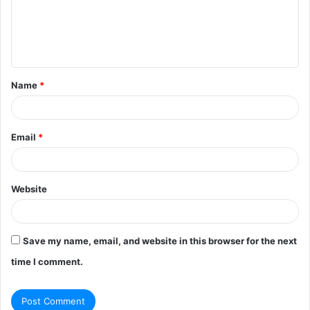
m
e
n
t
Name
*
*
Email
*
Website
Save my name, email, and website in this browser for the next
time I comment.