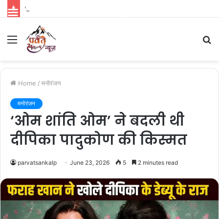
भारत से पहले विदेशों में रिलीज होगी ‘रामायण’, नितेश तिवारी की फिल्म को लेकर बड़ा अपडेट
Parvat Sankalp News
Menu
S
fo
Home
/
मनोरंजन
मनोरंजन
‘ओम शांति ओम’ ने बदली थी
दीपिका पादुकोण की किस्मत
parvatsankalp
June 23, 2026
5
2 minutes read