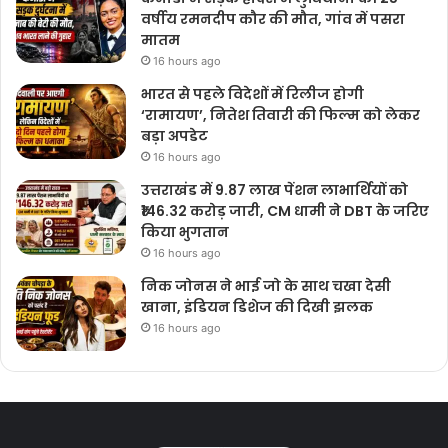
वर्षीय रमनदीप कौर की मौत, गांव में पसरा
मातम
16 hours ago
भारत से पहले विदेशों में रिलीज होगी
‘रामायण’, नितेश तिवारी की फिल्म को लेकर
बड़ा अपडेट
16 hours ago
उत्तराखंड में 9.87 लाख पेंशन लाभार्थियों को
₹146.32 करोड़ जारी, CM धामी ने DBT के जरिए
किया भुगतान
16 hours ago
निक जोनस ने भाई जो के साथ चखा देसी
खाना, इंडियन डिशेज की दिखी झलक
16 hours ago