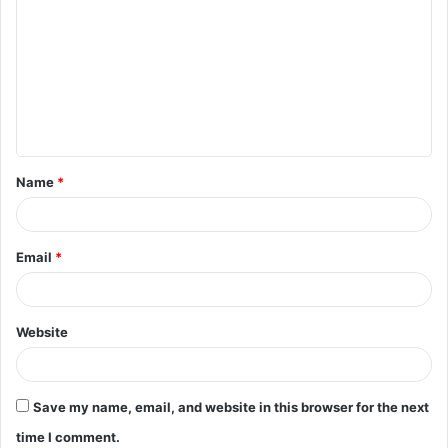
o
m
m
e
n
t
Name
*
*
Email
*
Website
Save my name, email, and website in this browser for the next
time I comment.