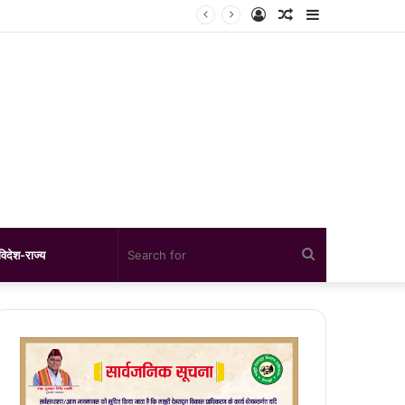
Log
Random
Sidebar
डराया संकट
In
Article
Search
विदेश-राज्य
for