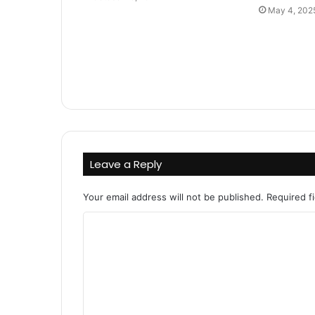
May 4, 202
Leave a Reply
Your email address will not be published.
Required f
C
o
m
m
e