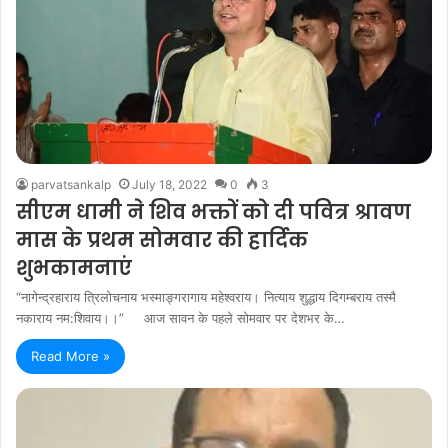
parvatsankalp
July 18, 2022
0
3
सीएम धामी ने शिव भक्तों को दी पवित्र श्रावण
मास के प्रथम सोमवार की हार्दिक
शुभकामनाएं
“नागेन्द्रहाराय त्रिलोचनाय भस्माङ्गरागाय महेश्वराय। नित्याय शुद्धाय दिगम्बराय तस्मै
नकाराय नम:शिवाय।।” आज सावन के पहले सोमवार पर देशभर के…
Read More »