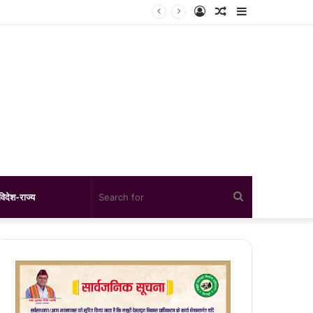
Log
Random
Sidebar
In
Article
Search
विदेश-राज्य
for