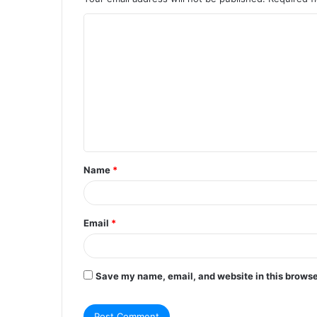
C
o
m
m
e
n
t
Name
*
*
Email
*
Save my name, email, and website in this browse