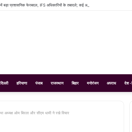
 में बड़ा प्रशासनिक फेरबदल, IFS अधिकारियों के तबादले; कई अफसरों को नई जिम्मेदारी
दिल्ली
हरियाणा
पंजाब
राजस्थान
बिहार
मनोरंजन
अपराध
देश -
सभा अध्यक्ष ओम बिरला और सीएम धामी ने रखे विचार