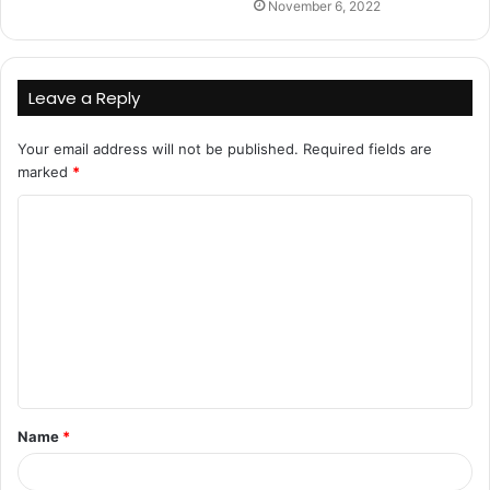
November 6, 2022
Leave a Reply
Your email address will not be published.
Required fields are
marked
*
C
o
m
m
e
n
t
Name
*
*