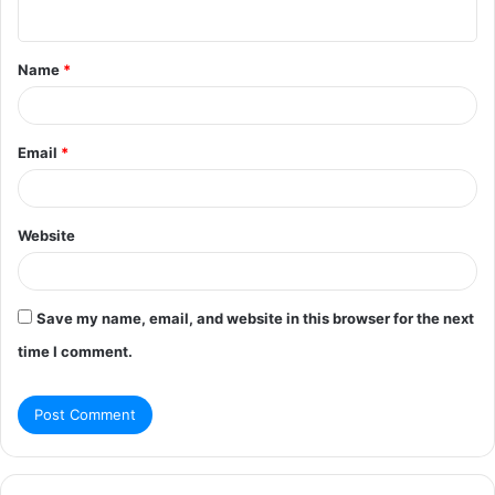
n
t
Name
*
*
Email
*
Website
Save my name, email, and website in this browser for the next
time I comment.