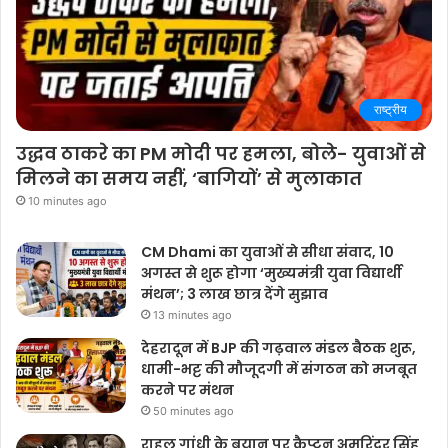
राष्ट्रीय
उद्धव ठाकरे का PM मोदी पर हमला, बोले- युवाओं से
मिलने का समय नहीं, ‘बागियों’ से मुलाकात
10 minutes ago
CM Dhami का युवाओं से सीधा संवाद, 10
अगस्त से शुरू होगा ‘मुख्यमंत्री युवा विद्यार्थी
मंथन’; 3 लाख छात्र देंगे सुझाव
13 minutes ago
देहरादून में BJP की गढ़वाल मंडल बैठक शुरू,
धामी-भट्ट की मौजूदगी में संगठन को मजबूत
करने पर मंथन
50 minutes ago
राहुल गांधी के बयान पर कैप्टन अमरिंदर सिंह