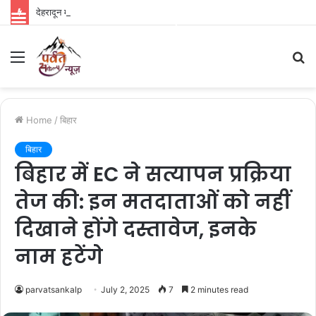
देहरादून में BJP की गढ़वाल मंडल बैठक शुरू, धामी-भट्ट की मौजूदगी में संगठन को मजबूत करने पर मंथन
Parvat Sankalp News
Menu
S
fo
Home
/
बिहार
बिहार
बिहार में EC ने सत्यापन प्रक्रिया
तेज की: इन मतदाताओं को नहीं
दिखाने होंगे दस्तावेज, इनके
नाम हटेंगे
parvatsankalp
July 2, 2025
7
2 minutes read