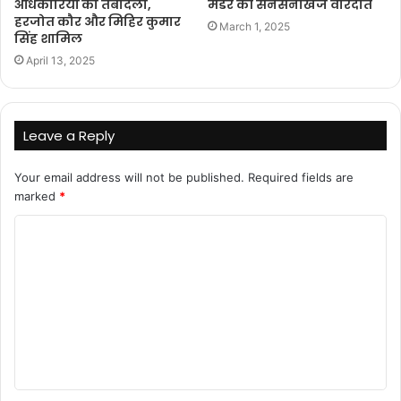
अधिकारियों का तबादला,
मर्डर की सनसनीखेज वारदात
हरजोत कौर और मिहिर कुमार
March 1, 2025
सिंह शामिल
April 13, 2025
Leave a Reply
Your email address will not be published.
Required fields are
marked
*
C
o
m
m
e
n
t