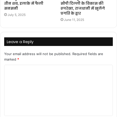
तीन शव, इलाके में फैली
सौंपी दिल्ली के विकास की
सनसनी
रूपरेखा, राजधानी में खुलेंगे
प्रगति के द्वार
July 5, 2025
June 11, 2025
Leave a Reply
Your email address will not be published.
Required fields are
marked
*
C
o
m
m
e
n
t